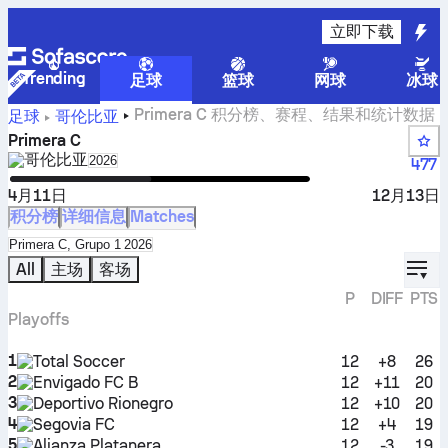
立即下载
Trending
足球
篮球
网球
冰球
Primera C 积分榜、赛程、结果和统计数据
足球
哥伦比亚
Primera C
哥伦比亚
Select season in unique tournament header
2026
477
4月11日
12月13日
积分榜
详细信息
Matches
Select standings table in tournament standings
Primera C, Grupo 1 2026
displ
All
主场
客场
P
DIFF
PTS
Playoffs
1
Total Soccer
12
+8
26
2
Envigado FC B
12
+11
20
3
Deportivo Rionegro
12
+10
20
4
Segovia FC
12
+4
19
5
Alianza Platanera
12
-3
19