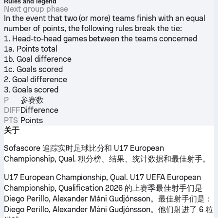
Rules and legend
Next group phase
In the event that two (or more) teams finish with an equal
number of points, the following rules break the tie:
1. Head-to-head games between the teams concerned
1a. Points total
1b. Goal difference
1c. Goals scored
2. Goal difference
3. Goals scored
P
参赛数
DIFF
Difference
PTS
Points
关于
Sofascore 追踪实时足球比分和 U17 European
Championship, Qual. 积分榜、结果、统计数据和最佳射手。
U17 European Championship, Qual. U17 UEFA European
Championship, Qualification 2026 的上赛季最佳射手们是
Diego Perillo, Alexander Máni Gudjónsson。最佳射手们是：
Diego Perillo, Alexander Máni Gudjónsson。他们射进了 6 粒