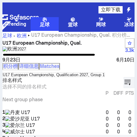
立即下载
Trending
足球
篮球
网球
冰球
U17 European Championship, Qual. 积分榜、
足球
欧洲
赛程、结果和统计数据
U17 European Championship, Qual.
欧洲
Select season in unique tournament header
2027
3.3k
9月23日
6月10日
积分榜
详细信息
Matches
Select standings table in tournament standings
U17 European Championship, Qualification 2027, Group 1
displ
排名样式
选择不同的排名样式
P
DIFF
PTS
Next group phase
1
丹麦 U17
0
0
0
2
爱沙尼亚 U17
0
0
0
3
爱尔兰 U17
0
0
0
4
威尔士 U17
0
0
0