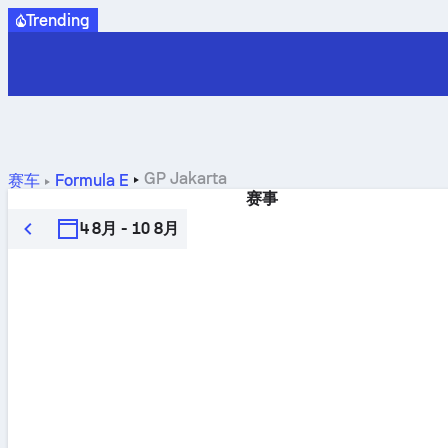
Trending
GP Jakarta
赛车
Formula E
赛事
4 8月 - 10 8月