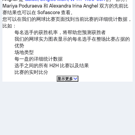
Mariya Poduraeva
和
Alexandra Irina Anghel
双方的先前比
赛结果也可以在 Sofascore 查看。
您可以在我们的网球比赛页面找到当前比赛的详细统计数据，
比如：
每名选手的获胜机率，将帮助您预测获胜者
我们的网球实力图表显示的每名选手在整场比赛占据的
优势
场地类型
每一盘的详细统计数据
选手之间的所有 H2H 比赛以及结果
比赛的实时比分
显示更多