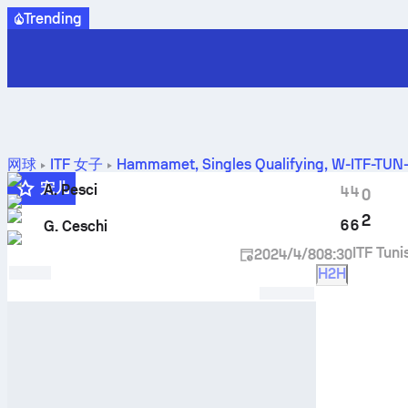
Trending
网球
ITF 女子
Hammamet, Singles Qualifying, W-ITF-TUN
宠儿
A. Pesci
4
4
0
2
6
6
G. Ceschi
ITF Tun
2024/4/8
08:30
H2H