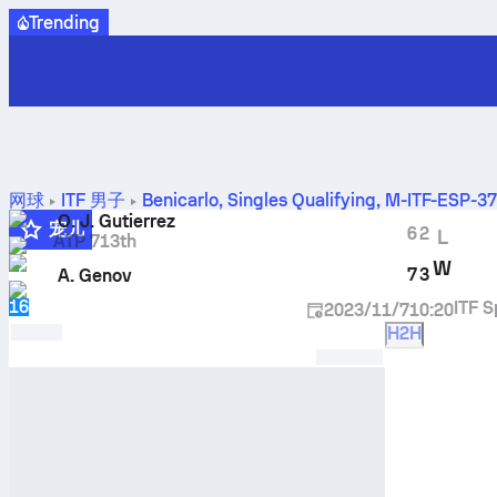
Trending
网球
ITF 男子
Benicarlo, Singles Qualifying, M-ITF-ESP-3
O. J. Gutierrez
宠儿
6
2
L
ATP 713th
5
W
7
3
A. Genov
16
ITF S
2023/11/7
10:20
H2H