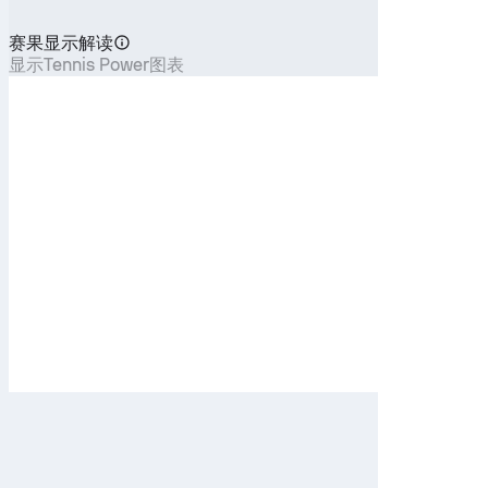
赛果显示解读
显示Tennis Power图表