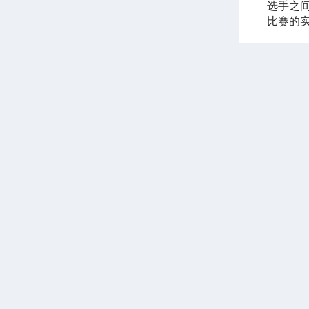
选手之间
比赛的