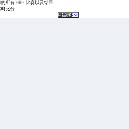
的所有 H2H 比赛以及结果
实时比分
显示更多