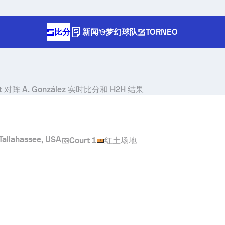
比分
新闻
梦幻球队
TORNEO
t
对阵
A. González
实时比分和 H2H 结果
Tallahassee, USA
Court 1
红土场地