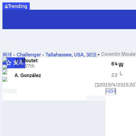
Trending
Corentin Moute
网球
Challenger
Tallahassee, USA
,
32强
C. Moutet
宠儿
6
4
W
ATP 57th
3
L
2
2
A. González
2019/4/23
15:20
H2H