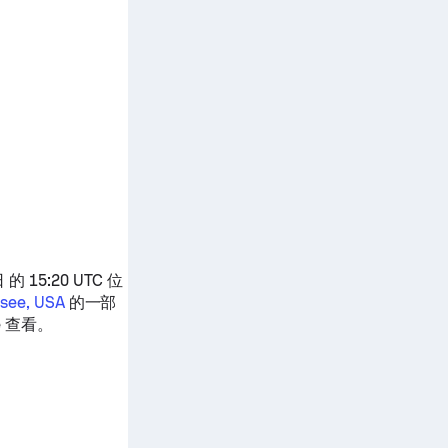
15:20 UTC 位
ssee, USA
的一部
e 查看。