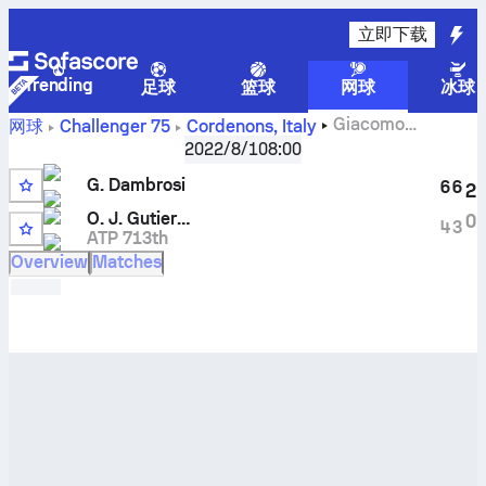
立即下载
Trending
足球
篮球
网球
冰球
Giacomo
网球
Challenger
75
Cordenons, Italy
Dambrosi
对阵
Oscar Jose Gutierrez
实时比分和 H2H 结果
2022/8/1
08:00
G. Dambrosi
6
6
2
O. J. Gutierrez
0
4
3
ATP 713th
Overview
Matches