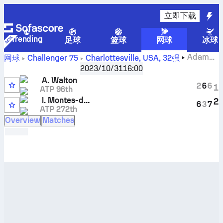
立即下载
Trending
足球
篮球
网球
冰球
Adam
网球
Challenger
75
Charlottesville, USA
,
32强
Walton
对阵
Inaki Montes-de la Torre
实时比分和 H2H 结果
2023/10/31
16:00
A. Walton
2
6
6
1
ATP 96th
6
I. Montes-de la Torre
2
6
3
7
ATP 272th
Q
Overview
Matches