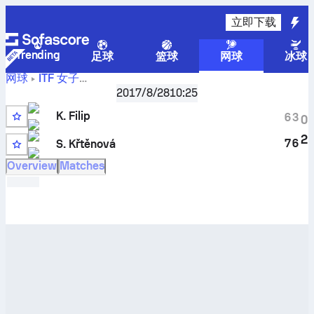
立即下载
Trending
足球
篮球
网球
冰球
网球
ITF 女子
Ricany, Singles Qualifying W-WITF-CZE-05A
,
资格赛
2017/8/28
10:25
Katerina Filip
对阵
S. Křtěnová
实时比分和 H2H 结果
K. Filip
6
3
0
2
7
6
S. Křtěnová
Overview
Matches