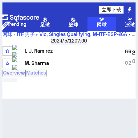
立即下载
Trending
足球
篮球
网球
冰球
网球
ITF 男子
Vic, Singles Qualifying, M-ITF-ESP-26A
Iker Urribarrens Ramirez
对阵
Mohit Sharma
实时比分和
2024/5/12
07:00
H2H 结果
I. U. Ramirez
6
6
2
0
0
2
M. Sharma
Overview
Matches