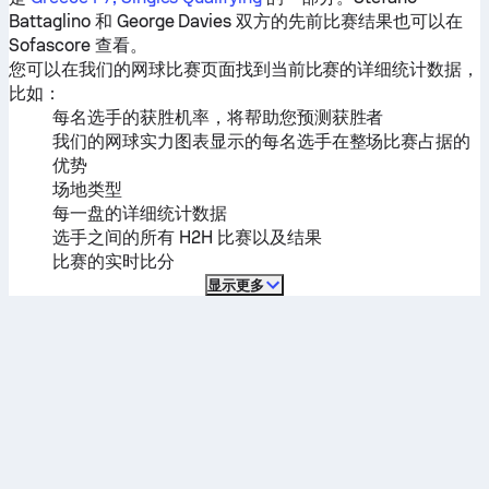
Battaglino
和
George Davies
双方的先前比赛结果也可以在
Sofascore 查看。
您可以在我们的网球比赛页面找到当前比赛的详细统计数据，
比如：
每名选手的获胜机率，将帮助您预测获胜者
我们的网球实力图表显示的每名选手在整场比赛占据的
优势
场地类型
每一盘的详细统计数据
选手之间的所有 H2H 比赛以及结果
比赛的实时比分
显示更多