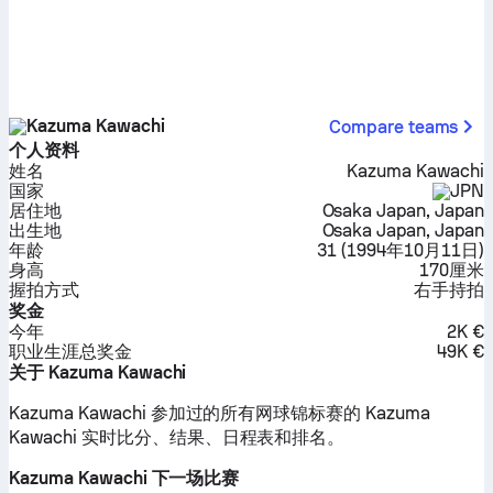
Kazuma Kawachi
Compare teams
个人资料
姓名
Kazuma Kawachi
国家
JPN
居住地
Osaka Japan, Japan
出生地
Osaka Japan, Japan
年龄
31
(
1994年10月11日
)
身高
170厘米
握拍方式
右手持拍
奖金
今年
2K €
职业生涯总奖金
49K €
关于 Kazuma Kawachi
Kazuma Kawachi 参加过的所有网球锦标赛的 Kazuma
Kawachi 实时比分、结果、日程表和排名。
Kazuma Kawachi 下一场比赛