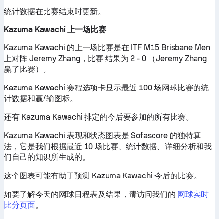
统计数据在比赛结束时更新。
Kazuma Kawachi 上一场比赛
Kazuma Kawachi 的上一场比赛是在 ITF M15 Brisbane Men
上对阵 Jeremy Zhang，比赛 结果为 2 - 0 （Jeremy Zhang
赢了比赛）。
Kazuma Kawachi 赛程选项卡显示最近 100 场网球比赛的统
计数据和赢/输图标。
还有 Kazuma Kawachi 排定的今后要参加的所有比赛。
Kazuma Kawachi 表现和状态图表是 Sofascore 的独特算
法，它是我们根据最近 10 场比赛、统计数据、详细分析和我
们自己的知识所生成的。
这个图表可能有助于预测 Kazuma Kawachi 今后的比赛。
如要了解今天的网球日程表及结果，请访问我们的
网球实时
比分页面
。