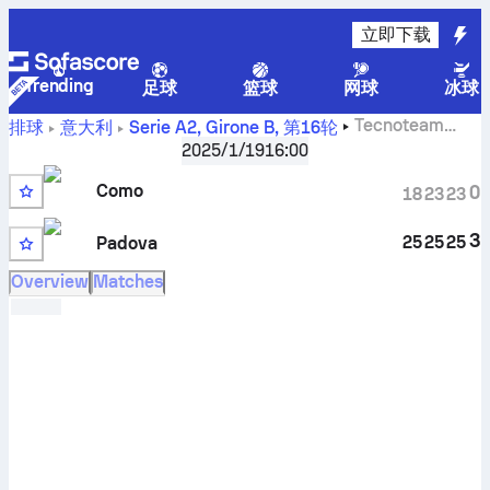
立即下载
Trending
足球
篮球
网球
冰球
Tecnoteam
排球
意大利
Serie A2, Girone B
,
第16轮
Albese Volley Como 对阵 AltaFratte Volley Padova 比分、
2025/1/19
16:00
赛程、数据、对战记录和预测
Como
0
18
23
23
3
25
25
25
Padova
Overview
Matches