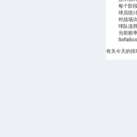
每个阶
球员统
对战场
球队连
当前赔
Sofa
有关今天的排