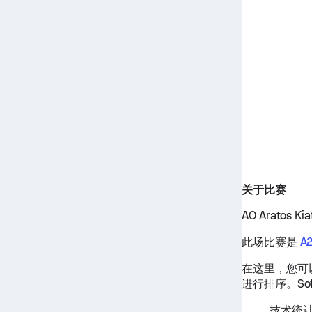
关于比赛
AO Aratos K
此场比赛是
A
在这里，您可以找到
进行排序。So
技术统