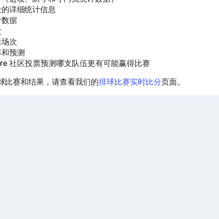
段的详细统计信息
计数据
次
胜场次
率和预测
Score 社区投票预测哪支队伍更有可能赢得比赛
球比赛和结果，请查看我们的
排球比赛实时比分
页面。