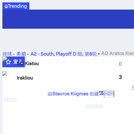
Trending
AO Aratos 
排球
希腊
A2 - South, Playoff D 组
,
第6轮
宠儿
AO Kiatou
0
3
Irakliou
由Stavros Kiigmas 创建
H2H