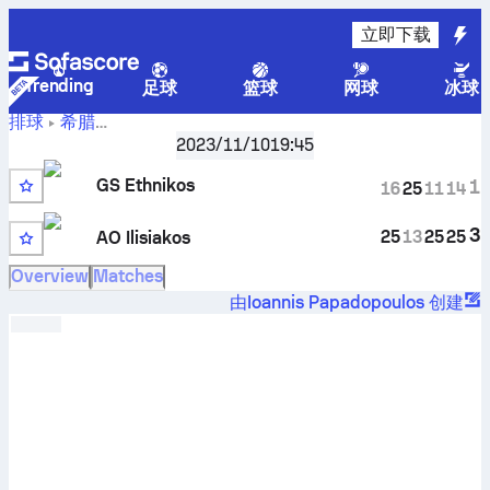
立即下载
Trending
足球
篮球
网球
冰球
排球
希腊
GS
ESP Athens and East Attica - Phase 1, B 组
2023/11/10
19:45
,
第3轮
Ethnikos 对阵 AO Ilisiakos 比分、赛程、数据、对战记录和
GS Ethnikos
1
16
25
11
14
预测
3
25
13
25
25
AO Ilisiakos
Overview
Matches
由Ioannis Papadopoulos 创建