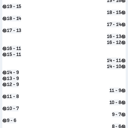
19 - 16
19 - 15
18 - 15
18 - 14
17 - 14
17 - 13
16 - 13
16 - 12
16 - 11
15 - 11
14 - 11
14 - 10
14 - 9
13 - 9
12 - 9
11 - 9
11 - 8
10 - 8
10 - 7
9 - 7
9 - 6
8 - 6