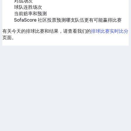
对战场次
球队连胜场次
当前赔率和预测
SofaScore 社区投票预测哪支队伍更有可能赢得比赛
有关今天的排球比赛和结果，请查看我们的
排球比赛实时比分
页面。