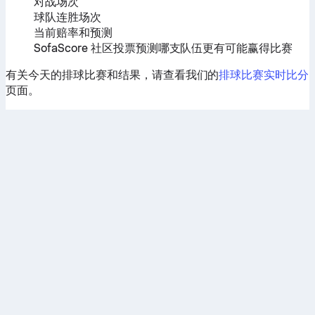
对战场次
球队连胜场次
当前赔率和预测
SofaScore 社区投票预测哪支队伍更有可能赢得比赛
有关今天的排球比赛和结果，请查看我们的
排球比赛实时比分
页面。