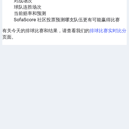
对战场次
球队连胜场次
当前赔率和预测
SofaScore 社区投票预测哪支队伍更有可能赢得比赛
有关今天的排球比赛和结果，请查看我们的
排球比赛实时比分
页面。