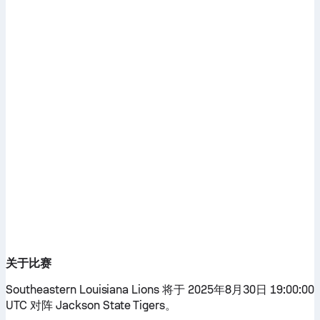
关于比赛
Southeastern Louisiana Lions 将于 2025年8月30日 19:00:00
UTC 对阵 Jackson State Tigers。