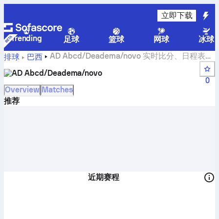
立即下载
Trending
足球
篮球
网球
冰球
AD Abcd/Deadema/novo 实时比分、日程表、
排球
巴西
比赛和积分榜
AD Abcd/Deadema/novo
0
Overview
Matches
推荐
近期赛程