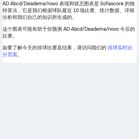
AD Abcd/Deadema/novo 表现和状态图表是 Sofascore 的独
特算法，它是我们根据球队最近 10 场比赛、统计数据、详细
分析和我们自己的知识所生成的。
这个图表可能有助于你预测 AD Abcd/Deadema/novo 今后的
比赛。
如要了解今天的排球比赛及结果，请访问我们的
排球实时比
分页面
。