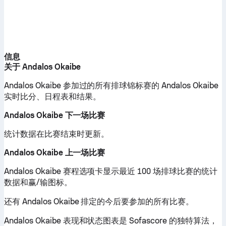
信息
关于 Andalos Okaibe
Andalos Okaibe 参加过的所有排球锦标赛的 Andalos Okaibe
实时比分、日程表和结果。
Andalos Okaibe 下一场比赛
统计数据在比赛结束时更新。
Andalos Okaibe 上一场比赛
Andalos Okaibe 赛程选项卡显示最近 100 场排球比赛的统计
数据和赢/输图标。
还有 Andalos Okaibe 排定的今后要参加的所有比赛。
Andalos Okaibe 表现和状态图表是 Sofascore 的独特算法，