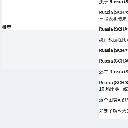
关于 Russia (
Russia (SC
日程表和结果
推荐
Russia (SC
统计数据在比
Russia (SC
Russia (
还有 Russia
Russia (S
10 场比赛
这个图表可能有助
如要了解今天