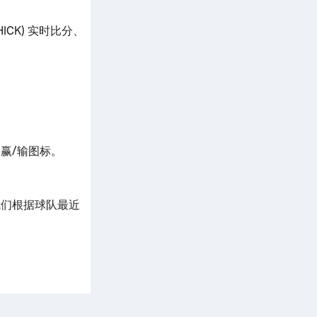
CHICK) 实时比分、
据和赢/输图标。
，它是我们根据球队最近