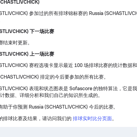
SCHASTLIVCHICK)
HASTLIVCHICK) 参加过的所有排球锦标赛的 Russia (SCHASTLIV
。
HASTLIVCHICK) 下一场比赛
赛结束时更新。
HASTLIVCHICK) 上一场比赛
SCHASTLIVCHICK) 赛程选项卡显示最近 100 场排球比赛的统计数
 (SCHASTLIVCHICK) 排定的今后要参加的所有比赛。
CHASTLIVCHICK) 表现和状态图表是 Sofascore 的独特算法
、统计数据、详细分析和我们自己的知识所生成的。
于你预测 Russia (SCHASTLIVCHICK) 今后的比赛。
的排球比赛及结果，请访问我们的
排球实时比分页面
。