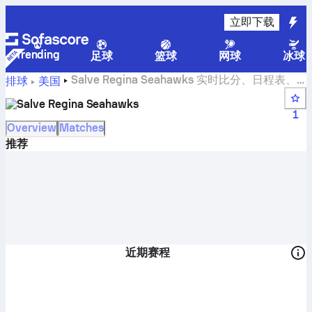
立即下载
Trending
足球
篮球
网球
冰球
Salve Regina Seahawks 实时比分、日程表、
排球
美国
比赛和积分榜
Salve Regina Seahawks
1
Overview
Matches
推荐
近期赛程