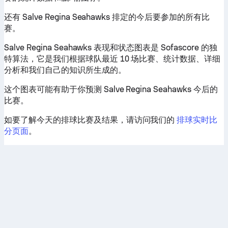
还有 Salve Regina Seahawks 排定的今后要参加的所有比
赛。
Salve Regina Seahawks 表现和状态图表是 Sofascore 的独
特算法，它是我们根据球队最近 10 场比赛、统计数据、详细
分析和我们自己的知识所生成的。
这个图表可能有助于你预测 Salve Regina Seahawks 今后的
比赛。
如要了解今天的排球比赛及结果，请访问我们的
排球实时比
分页面
。