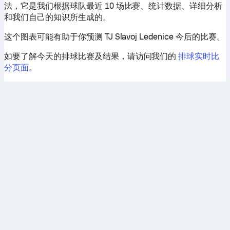
法，它是我们根据球队最近 10 场比赛、统计数据、详细分析
和我们自己的知识所生成的。
这个图表可能有助于你预测 TJ Slavoj Ledenice 今后的比赛。
如要了解今天的排球比赛及结果，请访问我们的
排球实时比
分页面
。