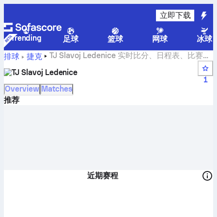
立即下载
Trending
足球
篮球
网球
冰球
TJ Slavoj Ledenice 实时比分、日程表、比赛和
排球
捷克
积分榜
TJ Slavoj Ledenice
1
Overview
Matches
推荐
近期赛程