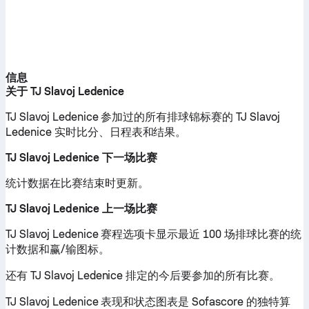
信息
关于 TJ Slavoj Ledenice
TJ Slavoj Ledenice 参加过的所有排球锦标赛的 TJ Slavoj
Ledenice 实时比分、日程表和结果。
TJ Slavoj Ledenice 下一场比赛
统计数据在比赛结束时更新。
TJ Slavoj Ledenice 上一场比赛
TJ Slavoj Ledenice 赛程选项卡显示最近 100 场排球比赛的统
计数据和赢/输图标。
还有 TJ Slavoj Ledenice 排定的今后要参加的所有比赛。
TJ Slavoj Ledenice 表现和状态图表是 Sofascore 的独特算