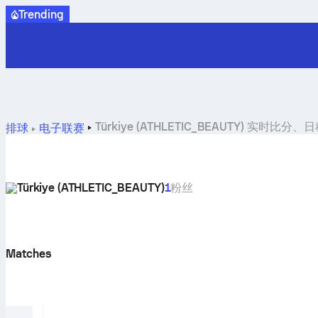
Trending
Türkiye (ATHLETIC_BEAUTY) 实时
排球
电子联赛
Türkiye (ATHLETIC_BEAUTY)
1
粉丝
Matches