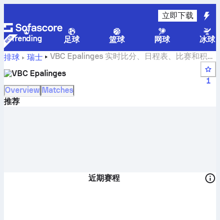
立即下载
Trending
足球
篮球
网球
冰球
VBC Epalinges 实时比分、日程表、比赛和积分
排球
瑞士
榜
VBC Epalinges
1
Overview
Matches
推荐
近期赛程