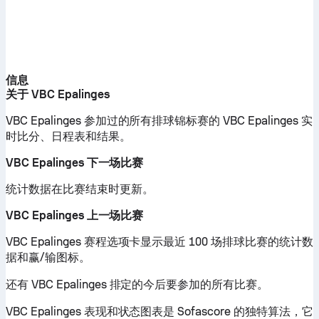
信息
关于 VBC Epalinges
VBC Epalinges 参加过的所有排球锦标赛的 VBC Epalinges 实
时比分、日程表和结果。
VBC Epalinges 下一场比赛
统计数据在比赛结束时更新。
VBC Epalinges 上一场比赛
VBC Epalinges 赛程选项卡显示最近 100 场排球比赛的统计数
据和赢/输图标。
还有 VBC Epalinges 排定的今后要参加的所有比赛。
VBC Epalinges 表现和状态图表是 Sofascore 的独特算法，它