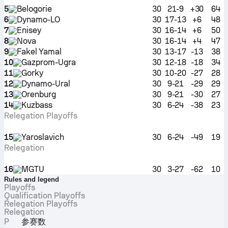
5
Belogorie
30
21-9
+30
64
6
Dynamo-LO
30
17-13
+6
48
7
Enisey
30
16-14
+6
50
8
Nova
30
16-14
+4
47
9
Fakel Yamal
30
13-17
-13
38
10
Gazprom-Ugra
30
12-18
-18
34
11
Gorky
30
10-20
-27
28
12
Dynamo-Ural
30
9-21
-29
29
13
Orenburg
30
9-21
-30
27
14
Kuzbass
30
6-24
-38
23
Relegation Playoffs
15
Yaroslavich
30
6-24
-49
19
Relegation
16
MGTU
30
3-27
-62
10
Rules and legend
Playoffs
Qualification Playoffs
Relegation Playoffs
Relegation
P
参赛数