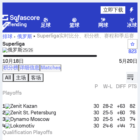
立即下载
Trending
足球
篮球
网球
冰球
Superliga实时比分、积分榜、赛程和季后赛
排球
俄罗斯
Superliga
俄罗斯
Select season in unique tournament header
25/26
823
10月18日
5月20日
积分榜
详细信息
Matches
displ
All
主场
客场
P
W-L
DIFF
PTS
Playoffs
1
Zenit Kazan
30
28-2
+63
82
2
Zenit St. Petersburg
30
25-5
+60
76
3
Dynamo Moscow
30
25-5
+53
74
4
Lokomotiv
30
24-6
+44
71
Qualification Playoffs