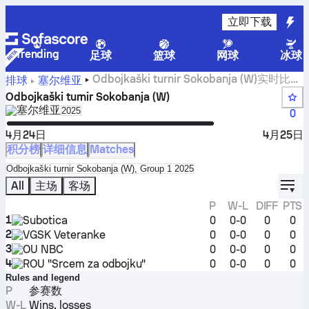
立即下载
Trending
足球
篮球
网球
冰球
Odbojkaški turnir Sokobanja (W)实时比
排球
塞尔维亚
分、积分榜、赛程和季后赛
Odbojkaški turnir Sokobanja (W)
塞尔维亚
Select season in unique tournament header
2025
0
4月24日
4月25日
积分榜
详细信息
Matches
Select standings table in tournament standings
Odbojkaški turnir Sokobanja (W), Group 1 2025
displ
All
主场
客场
P
W-L
DIFF
PTS
1
Subotica
0
0-0
0
0
2
VGSK Veteranke
0
0-0
0
0
3
OU NBC
0
0-0
0
0
4
ROU "Srcem za odbojku"
0
0-0
0
0
Rules and legend
P
参赛数
W-L
Wins, losses