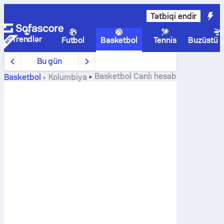
Tətbiqi endir
Trendlər
Futbol
Basketbol
Tennis
Buzüstü 
Bu gün
Basketbol
Canlı hesab
Basketbol
Kolumbiya