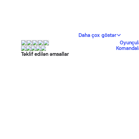
Daha çox göstər
Oyunçul
Komandala
Təklif edilən əmsallar