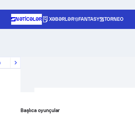
NƏTICƏLƏR
XƏBƏRLƏR
FANTASY
TORNEO
n
Başlıca oyunçular