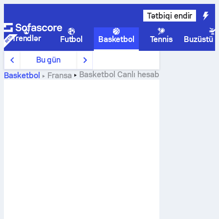
Tətbiqi endir
Trendlər
Futbol
Basketbol
Tennis
Buzüstü 
Bu gün
Basketbol
Canlı hesab
Basketbol
Fransa