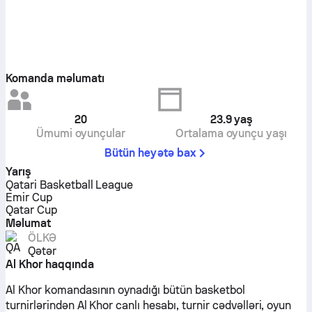
Komanda məlumatı
20
23.9
yaş
Ümumi oyunçular
Ortalama oyunçu yaşı
Bütün heyətə bax
Yarış
Qatari Basketball League
Emir Cup
Qatar Cup
Məlumat
ÖLKƏ
Qətər
Al Khor haqqında
Al Khor komandasının oynadığı bütün basketbol
turnirlərindən Al Khor canlı hesabı, turnir cədvəlləri, oyun