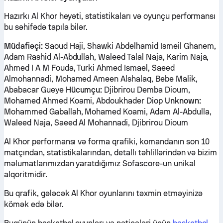
Hazırkı Al Khor heyəti, statistikaları və oyunçu performansı
bu səhifədə tapıla bilər.
Müdafiəçi:
Saoud Haji, Shawki Abdelhamid Ismeil Ghanem,
Adam Rashid Al-Abdullah, Waleed Talal Naja, Karim Naja,
Ahmed I A M Fouda, Turki Ahmed Ismael, Saeed
Almohannadi, Mohamed Ameen Alshalaq, Bebe Malik,
Ababacar Gueye
Hücumçu:
Djibrirou Demba Dioum,
Mohamed Ahmed Koami, Abdoukhader Diop
Unknown:
Mohammed Gaballah, Mohamed Koami, Adam Al-Abdulla,
Waleed Naja, Saeed Al Mohannadi, Djibrirou Dioum
Al Khor performansı və forma qrafiki, komandanın son 10
matçından, statistikalarından, detallı təhlillərindən və bizim
məlumatlarımızdan yaratdığımız Sofascore-un unikal
alqoritmidir.
Bu qrafik, gələcək Al Khor oyunlarını təxmin etməyinizə
kömək edə bilər.