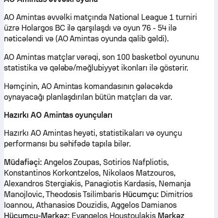
AO Amintas əvvəlki matçında National League 1 turniri
üzrə Holargos BC ilə qarşılaşdı və oyun 76 - 54 ilə
nəticələndi və (AO Amintas oyunda qalib gəldi).
AO Amintas matçlar vərəqi, son 100 basketbol oyununu
statistika və qələbə/məğlubiyyət ikonları ilə göstərir.
Həmçinin, AO Amintas komandasının gələcəkdə
oynayacağı planlaşdırılan bütün matçları da var.
Hazırkı AO Amintas oyunçuları
Hazırkı AO Amintas heyəti, statistikaları və oyunçu
performansı bu səhifədə tapıla bilər.
Müdafiəçi:
Angelos Zoupas, Sotirios Nafpliotis,
Konstantinos Korkontzelos, Nikolaos Matzouros,
Alexandros Stergiakis, Panagiotis Kardasis, Nemanja
Manojlovic, Theodosis Tsilimbaris
Hücumçu:
Dimitrios
Ioannou, Athanasios Douzidis, Aggelos Damianos
Hücumçu-Mərkəz:
Evangelos Houstoulakis
Mərkəz