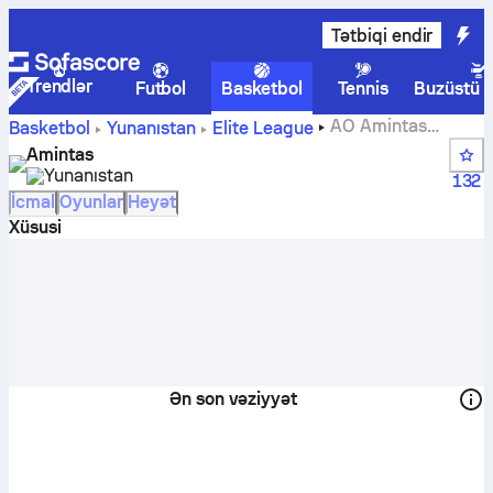
Tətbiqi endir
Trendlər
Futbol
Basketbol
Tennis
Buzüstü 
AO Amintas
Basketbol
Yunanıstan
Elite League
hesabları, turnir cədvəlləri, oyun təqvimi və oyunçuları
Amintas
Yunanıstan
132
İcmal
Oyunlar
Heyət
Xüsusi
Ən son vəziyyət