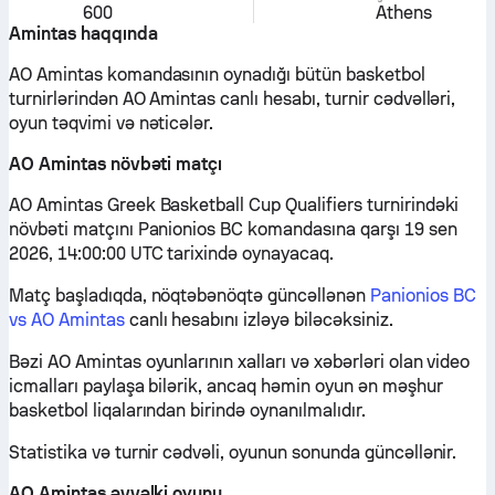
600
Athens
Amintas haqqında
AO Amintas komandasının oynadığı bütün basketbol
turnirlərindən AO Amintas canlı hesabı, turnir cədvəlləri,
oyun təqvimi və nəticələr.
AO Amintas növbəti matçı
AO Amintas Greek Basketball Cup Qualifiers turnirindəki
növbəti matçını Panionios BC komandasına qarşı 19 sen
2026, 14:00:00 UTC tarixində oynayacaq.
Matç başladıqda, nöqtəbənöqtə güncəllənən
Panionios BC
vs AO Amintas
canlı hesabını izləyə biləcəksiniz.
Bəzi AO Amintas oyunlarının xalları və xəbərləri olan video
icmalları paylaşa bilərik, ancaq həmin oyun ən məşhur
basketbol liqalarından birində oynanılmalıdır.
Statistika və turnir cədvəli, oyunun sonunda güncəllənir.
AO Amintas əvvəlki oyunu