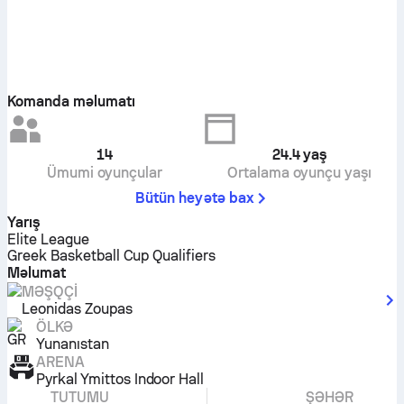
Komanda məlumatı
14
24.4
yaş
Ümumi oyunçular
Ortalama oyunçu yaşı
Bütün heyətə bax
Yarış
Elite League
Greek Basketball Cup Qualifiers
Məlumat
MƏŞQÇI
Leonidas Zoupas
ÖLKƏ
Yunanıstan
ARENA
Pyrkal Ymittos Indoor Hall
TUTUMU
ŞƏHƏR