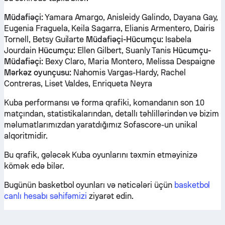
Müdafiəçi:
Yamara Amargo, Anisleidy Galindo, Dayana Gay,
Eugenia Fraguela, Keila Sagarra, Elianis Armentero, Dairis
Tornell, Betsy Guilarte
Müdafiəçi-Hücumçu:
Isabela
Jourdain
Hücumçu:
Ellen Gilbert, Suanly Tanis
Hücumçu-
Müdafiəçi:
Bexy Claro, Maria Montero, Melissa Despaigne
Mərkəz oyunçusu:
Nahomis Vargas-Hardy, Rachel
Contreras, Liset Valdes, Enriqueta Neyra
Kuba performansı və forma qrafiki, komandanın son 10
matçından, statistikalarından, detallı təhlillərindən və bizim
məlumatlarımızdan yaratdığımız Sofascore-un unikal
alqoritmidir.
Bu qrafik, gələcək Kuba oyunlarını təxmin etməyinizə
kömək edə bilər.
Bugünün basketbol oyunları və nəticələri üçün
basketbol
canlı hesabı səhifəmizi
ziyarət edin.