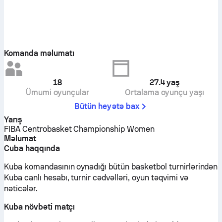
Komanda məlumatı
18
27.4
yaş
Ümumi oyunçular
Ortalama oyunçu yaşı
Bütün heyətə bax
Yarış
FIBA Centrobasket Championship Women
Məlumat
Cuba haqqında
Kuba komandasının oynadığı bütün basketbol turnirlərindən
Kuba canlı hesabı, turnir cədvəlləri, oyun təqvimi və
nəticələr.
Kuba növbəti matçı