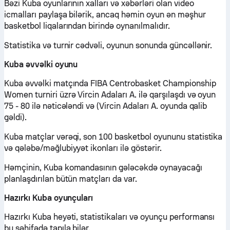
Bəzi Kuba oyunlarının xalları və xəbərləri olan video
icmalları paylaşa bilərik, ancaq həmin oyun ən məşhur
basketbol liqalarından birində oynanılmalıdır.
Statistika və turnir cədvəli, oyunun sonunda güncəllənir.
Kuba əvvəlki oyunu
Kuba əvvəlki matçında FIBA Centrobasket Championship
Women turniri üzrə Vircin Adaları A. ilə qarşılaşdı və oyun
75 - 80 ilə nəticələndi və (Vircin Adaları A. oyunda qalib
gəldi).
Kuba matçlar vərəqi, son 100 basketbol oyununu statistika
və qələbə/məğlubiyyət ikonları ilə göstərir.
Həmçinin, Kuba komandasının gələcəkdə oynayacağı
planlaşdırılan bütün matçları da var.
Hazırkı Kuba oyunçuları
Hazırkı Kuba heyəti, statistikaları və oyunçu performansı
bu səhifədə tapıla bilər.