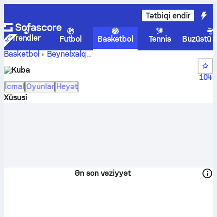
Tətbiqi endir
Trendlər
Futbol
Basketbol
Tennis
Buzüstü 
Basketbol
Beynəlxalq
Kuba
FIBA Centrobasket Championship Women
Kuba
hesabları, turnir cədvəlləri, oyun təqvimi və oyunçuları
104
İcmal
Oyunlar
Heyət
Xüsusi
Ən son vəziyyət