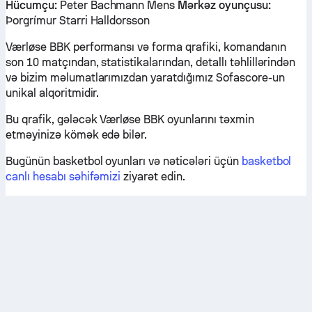
Hücumçu:
Peter Bachmann Mens
Mərkəz oyunçusu:
Þorgrímur Starri Halldorsson
Værløse BBK performansı və forma qrafiki, komandanın
son 10 matçından, statistikalarından, detallı təhlillərindən
və bizim məlumatlarımızdan yaratdığımız Sofascore-un
unikal alqoritmidir.
Bu qrafik, gələcək Værløse BBK oyunlarını təxmin
etməyinizə kömək edə bilər.
Bugünün basketbol oyunları və nəticələri üçün
basketbol
canlı hesabı səhifəmizi
ziyarət edin.