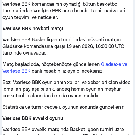
Værløse BBK komandasının oynadığı bütün basketbol
turnirlərindən Værløse BBK canlı hesabı, turnir cədvəlləri,
oyun təqvimi və nəticələr.
Værløse BBK növbəti matçı
Værløse BBK Basketligaen turnirindəki növbəti matçını
Gladsaxe komandasına qarşı 19 sen 2026, 16:00:00 UTC
tarixində oynayacaq.
Matç başladıqda, nöqtəbənöqtə güncəllənən
Gladsaxe vs
Værløse BBK
canlı hesabını izləyə biləcəksiniz.
Bəzi Værløse BBK oyunlarının xalları və xəbərləri olan video
icmalları paylaşa bilərik, ancaq həmin oyun ən məşhur
basketbol liqalarından birində oynanılmalıdır.
Statistika və turnir cədvəli, oyunun sonunda güncəllənir.
Værløse BBK əvvəlki oyunu
Værløse BBK əvvəlki matçında Basketligaen turniri üzrə