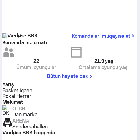
Værløse BBK
Komandaları müqayisə et
Komanda məlumatı
22
21.9
yaş
Ümumi oyunçular
Ortalama oyunçu yaşı
Bütün heyətə bax
Yarış
Basketligaen
Pokal Herrer
Məlumat
ÖLKƏ
Danimarka
ARENA
Sondersohallen
Værløse BBK haqqında