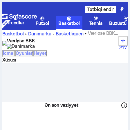
Tətbiqi endir
Trendlər
Futbol
Basketbol
Tennis
Buzüstü 
Værløse BBK
Basketbol
Danimarka
Basketligaen
hesabları, turnir cədvəlləri, oyun təqvimi və oyunçuları
Værløse BBK
Danimarka
217
İcmal
Oyunlar
Heyət
Xüsusi
Ən son vəziyyət