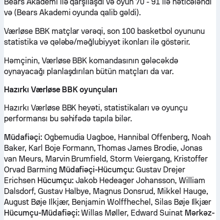
Bears Akademi ilə qarşılaşdı və oyun 70 - 91 ilə nəticələndi
və (Bears Akademi oyunda qalib gəldi).
Værløse BBK matçlar vərəqi, son 100 basketbol oyununu
statistika və qələbə/məğlubiyyət ikonları ilə göstərir.
Həmçinin, Værløse BBK komandasının gələcəkdə
oynayacağı planlaşdırılan bütün matçları da var.
Hazırkı Værløse BBK oyunçuları
Hazırkı Værløse BBK heyəti, statistikaları və oyunçu
performansı bu səhifədə tapıla bilər.
Müdafiəçi:
Ogbemudia Uagboe, Hannibal Offenberg, Noah
Baker, Karl Boje Formann, Thomas James Brodie, Jonas
van Meurs, Marvin Brumfield, Storm Veiergang, Kristoffer
Orvad Barming
Müdafiəçi-Hücumçu:
Gustav Drejer
Erichsen
Hücumçu:
Jakob Hedeager Johansson, William
Dalsdorf, Gustav Halbye, Magnus Donsrud, Mikkel Hauge,
August Bøje Ilkjær, Benjamin Wolffhechel, Silas Bøje Ilkjær
Hücumçu-Müdafiəçi:
Willas Møller, Edward Suinat
Mərkəz-