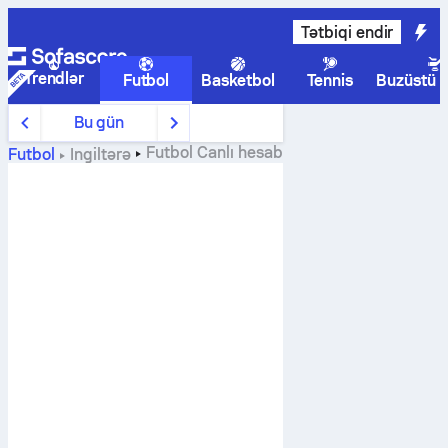
Tətbiqi endir
Trendlər
Futbol
Basketbol
Tennis
Buzüstü 
Bu gün
Futbol
Canlı hesab
Futbol
İngiltərə