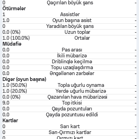
0
Qaçırılan böyük şans
-
Ötürmələr
1
Assistlər
-
1.0
Oyun başına asist
-
0
Yaradılan böyük şans
-
0.0 (0%)
Uzun toplar
-
1.0 (100.0%)
Ortalar
-
Müdafiə
0.0
Pas arası
-
0.0
İkili mübarizə
-
0.0
Driblinqlə keçilmə
-
0.0
Topu uzaqlaşdırma
-
0.0
Əngəllənən zərbələr
-
Digər (oyun başına)
1.0 (50.0%)
Topla uğurlu oynama
-
1.0 (20.0%)
Yerdə uğurlu mübarizə
-
0.0 (0%)
Qazanılan hava mübarizəsi
-
9.0
Top itkisi
-
0.0
Qayda pozuntuları
-
0.0
Qayda pozuntusu edildi
-
Kartlar
0
Sarı kart
-
0
Sarı-Qırmızı kartlar
-
0
Qırmızı kart
-