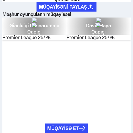
MÜQAYISƏNI PAYLAŞ
Məşhur oyunçuların müqayisəsi
Gianluigi Donnarumma
David Raya
Qapıçı
Qapıçı
Premier League
25/26
Premier League
25/26
MÜQAYISƏ ET