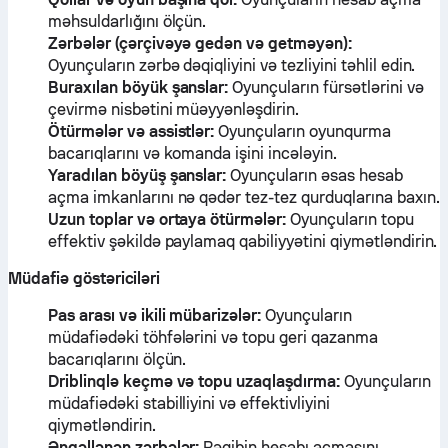
məhsuldarlığını ölçün.
Zərbələr (çərçivəyə gedən və getməyən):
Oyunçuların zərbə dəqiqliyini və tezliyini təhlil edin.
Buraxılan böyük şanslar:
Oyunçuların fürsətlərini və
çevirmə nisbətini müəyyənləşdirin.
Ötürmələr və assistlər:
Oyunçuların oyunqurma
bacarıqlarını və komanda işini incələyin.
Yaradılan böyüş şanslar:
Oyunçuların əsas hesab
açma imkanlarını nə qədər tez-tez qurduqlarına baxın.
Uzun toplar və ortaya ötürmələr:
Oyunçuların topu
effektiv şəkildə paylamaq qabiliyyətini qiymətləndirin.
Müdafiə göstəriciləri
Pas arası və ikili mübarizələr:
Oyunçuların
müdafiədəki töhfələrini və topu geri qazanma
bacarıqlarını ölçün.
Driblinqlə keçmə və topu uzaqlaşdırma:
Oyunçuların
müdafiədəki stabilliyini və effektivliyini
qiymətləndirin.
Əngəllənən zərbələr:
Rəqibin hesabı açmasını