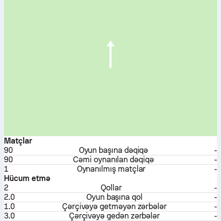
Matçlar
90
Oyun başına dəqiqə
-
90
Cəmi oynanılan dəqiqə
-
1
Oynanılmış matçlar
-
Hücum etmə
2
Qollar
-
2.0
Oyun başına qol
-
1.0
Çərçivəyə getməyən zərbələr
-
3.0
Çərçivəyə gedən zərbələr
-