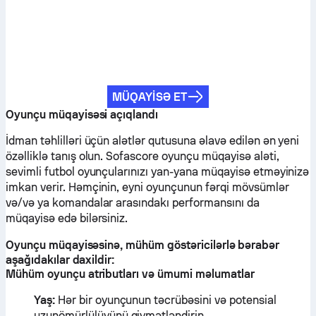
MÜQAYISƏ ET
Oyunçu müqayisəsi açıqlandı
İdman təhlilləri üçün alətlər qutusuna əlavə edilən ən yeni
özəlliklə tanış olun. Sofascore oyunçu müqayisə aləti,
sevimli futbol oyunçularınızı yan-yana müqayisə etməyinizə
imkan verir. Həmçinin, eyni oyunçunun fərqi mövsümlər
və/və ya komandalar arasındakı performansını da
müqayisə edə bilərsiniz.
Oyunçu müqayisəsinə, mühüm göstəricilərlə bərabər
aşağıdakılar daxildir:
Mühüm oyunçu atributları və ümumi məlumatlar
Yaş:
Hər bir oyunçunun təcrübəsini və potensial
uzunömürlülüyünü qiymətləndirin.