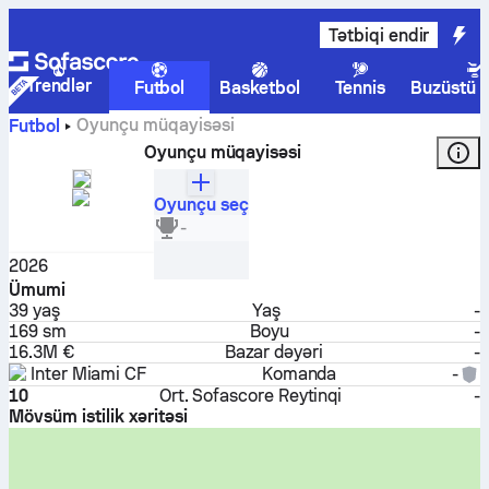
Tətbiqi endir
Trendlər
Futbol
Basketbol
Tennis
Buzüstü 
Oyunçu müqayisəsi
Futbol
Oyunçu müqayisəsi
Oyunçu seç
Lionel Messi
-
Forvard
2026
Ümumi
39
yaş
Yaş
-
169 sm
Boyu
-
16.3M €
Bazar dəyəri
-
Inter Miami CF
Komanda
-
10
Ort. Sofascore Reytinqi
-
Mövsüm istilik xəritəsi