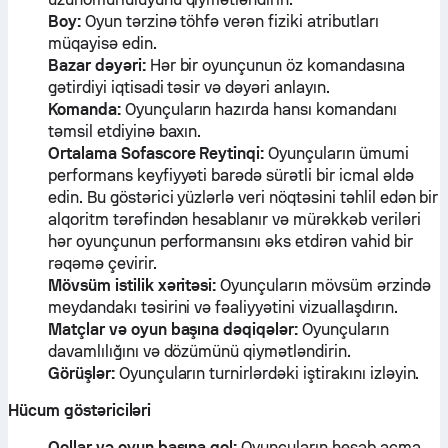
Boy:
Oyun tərzinə töhfə verən fiziki atributları
müqayisə edin.
Bazar dəyəri:
Hər bir oyunçunun öz komandasına
gətirdiyi iqtisadi təsir və dəyəri anlayın.
Komanda:
Oyunçuların hazırda hansı komandanı
təmsil etdiyinə baxın.
Ortalama Sofascore Reytinqi:
Oyunçuların ümumi
performans keyfiyyəti barədə sürətli bir icmal əldə
edin. Bu göstərici yüzlərlə veri nöqtəsini təhlil edən bir
alqoritm tərəfindən hesablanır və mürəkkəb veriləri
hər oyunçunun performansını əks etdirən vahid bir
rəqəmə çevirir.
Mövsüm istilik xəritəsi:
Oyunçuların mövsüm ərzində
meydandakı təsirini və fəaliyyətini vizuallaşdırın.
Matçlar və oyun başına dəqiqələr:
Oyunçuların
davamlılığını və dözümünü qiymətləndirin.
Görüşlər:
Oyunçuların turnirlərdəki iştirakını izləyin.
Hücum göstəriciləri
Qollar və oyun başına qol:
Oyunçuların hesab açma