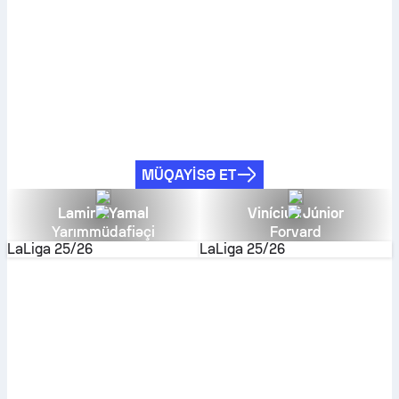
MÜQAYISƏ ET
Lamine Yamal
Vinícius Júnior
Yarımmüdafiəçi
Forvard
LaLiga
25/26
LaLiga
25/26