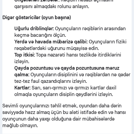
qarşısını almaqdakı rolunu anlayın.
Digər göstəricilər (oyun başına)
Uğurlu driblinqlər:
Oyunçuların rəqiblərin arasından
keçmə bacarığını ölçün.
Yerdə və havada mübarizə qalibi:
Oyunçuların fiziki
rəqabətlərdəki uğurunu müqayisə edin.
Top itkisi:
Topa nəzarəti hansı tezlikdə itirdiklərini
izləyin.
Qayda pozuntusu və qayda pozuntusuna məruz
qalma:
Oyunçuların disiplinini və rəqiblərdən nə qədər
tez-tez faul qazandıqlarını izləyin.
Kartlar:
Sarı, sarı-qırmızı və qırmızı kartlar daxil
olmaqla oyunçuların disiplin qeydlərini izləyin.
Sevimli oyunçularınızı təhlil etmək, oyundan daha dərin
səviyyədə həzz almaq üçün bu aləti istifadə edin və hansı
oyunçunun daha yaxşı olduğuna dair mübahisələrdə
məğlub olmayın.