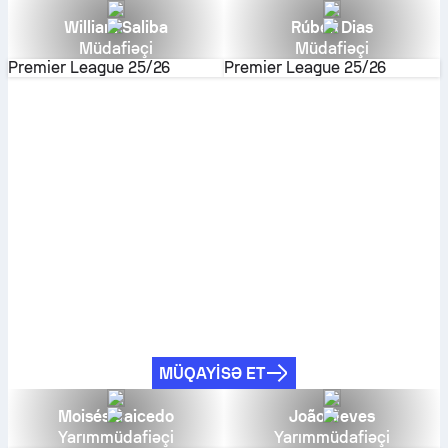
William Saliba
Rúben Dias
Müdafiəçi
Müdafiəçi
Premier League
25/26
Premier League
25/26
MÜQAYISƏ ET
Moisés Caicedo
João Neves
Yarımmüdafiəçi
Yarımmüdafiəçi