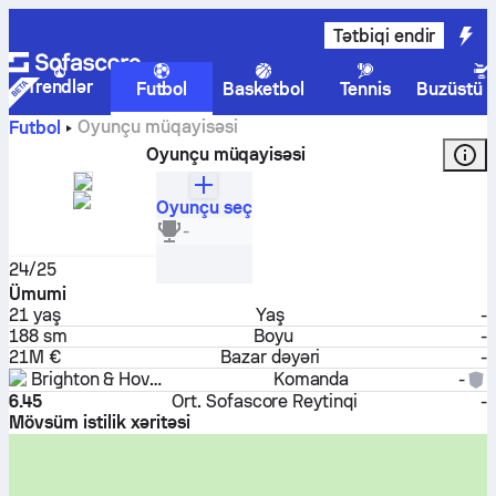
Tətbiqi endir
Trendlər
Futbol
Basketbol
Tennis
Buzüstü 
Oyunçu müqayisəsi
Futbol
Oyunçu müqayisəsi
Oyunçu seç
Evan Ferguson
-
Forvard
24/25
Ümumi
21
yaş
Yaş
-
188 sm
Boyu
-
21M €
Bazar dəyəri
-
Brighton & Hove Albion
Komanda
-
6.45
Ort. Sofascore Reytinqi
-
Mövsüm istilik xəritəsi