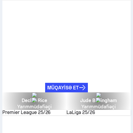
MÜQAYISƏ ET
Declan Rice
Jude Bellingham
Yarımmüdafiəçi
Yarımmüdafiəçi
Premier League
25/26
LaLiga
25/26