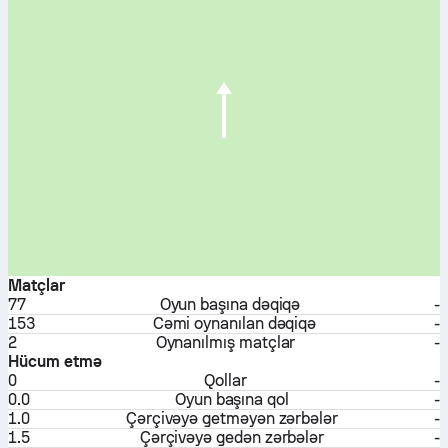
Matçlar
77
Oyun başına dəqiqə
-
153
Cəmi oynanılan dəqiqə
-
2
Oynanılmış matçlar
-
Hücum etmə
0
Qollar
-
0.0
Oyun başına qol
-
1.0
Çərçivəyə getməyən zərbələr
-
1.5
Çərçivəyə gedən zərbələr
-