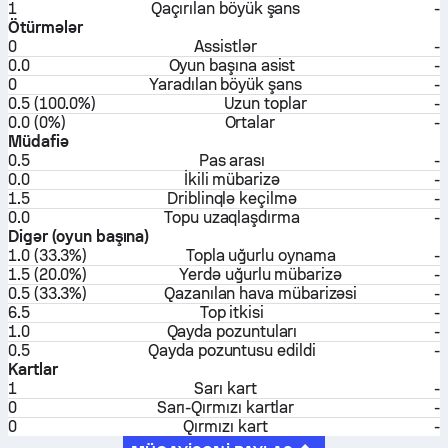
1
Qaçırılan böyük şans
-
Ötürmələr
0
Assistlər
-
0.0
Oyun başına asist
-
0
Yaradılan böyük şans
-
0.5 (100.0%)
Uzun toplar
-
0.0 (0%)
Ortalar
-
Müdafiə
0.5
Pas arası
-
0.0
İkili mübarizə
-
1.5
Driblinqlə keçilmə
-
0.0
Topu uzaqlaşdırma
-
Digər (oyun başına)
1.0 (33.3%)
Topla uğurlu oynama
-
1.5 (20.0%)
Yerdə uğurlu mübarizə
-
0.5 (33.3%)
Qazanılan hava mübarizəsi
-
6.5
Top itkisi
-
1.0
Qayda pozuntuları
-
0.5
Qayda pozuntusu edildi
-
Kartlar
1
Sarı kart
-
0
Sarı-Qırmızı kartlar
-
0
Qırmızı kart
-