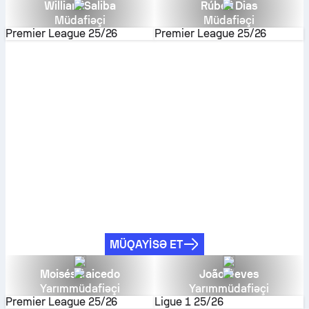
William Saliba
Rúben Dias
Müdafiəçi
Müdafiəçi
Premier League
25/26
Premier League
25/26
MÜQAYISƏ ET
Moisés Caicedo
João Neves
Yarımmüdafiəçi
Yarımmüdafiəçi
Premier League
25/26
Ligue 1
25/26