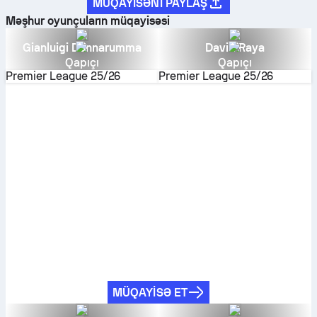
MÜQAYISƏNI PAYLAŞ
Məşhur oyunçuların müqayisəsi
Gianluigi Donnarumma
David Raya
Qapıçı
Qapıçı
Premier League
25/26
Premier League
25/26
MÜQAYISƏ ET