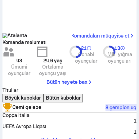
Atalanta
Komandaları müqayisə et
Komanda məlumatı
21
13
Əcnəbi
Milli yığma
43
24.6
yaş
oyunçular
oyunçuları
Ümumi
Ortalama
oyunçular
oyunçu yaşı
Bütün heyətə bax
Titullar
Böyük kuboklar
Bütün kuboklar
Cəmi qələbə
8 çempionluq
Coppa Italia
1
UEFA Avropa Liqası
1