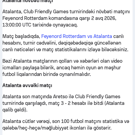
Atalanta növbəti matçı
Atalanta, Club Friendly Games turnirindəki növbəti matçını
Feyenord Rotterdam komandasına qarşı 2 avq 2026,
13:00:00 UTC tarixində oynayacaq.
Matç başladıqda,
Feyenord Rotterdam vs Atalanta
canlı
hesabını, turnir cədvəlini, dəqiqəbədəqiqə güncəllənən
canlı nəticələri və matç statistikalarını izləyə biləcəksiniz.
Bəzi Atalanta matçlarının qolları və xəbərləri olan video
icmalları paylaşa bilərik, ancaq həmin oyun ən məşhur
futbol liqalarından birində oynanılmalıdır.
Atalanta əvvəlki matçı
Atalanta son matçında Aretso ilə Club Friendly Games
turnirində qarşılaşdı, matç 3 - 2 hesabı ilə bitdi (Atalanta
qalib gəldi).
Atalanta cütlər vərəqi, son 100 futbol matçını statistika və
qələbə/heç-heçə/məğlubiyyət ikonları ilə göstərir.