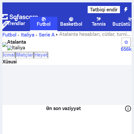
Tətbiqi endir
Trendlər
Futbol
Basketbol
Tennis
Buzüstü 
Atalanta hesabları, cütlər, turnir
Futbol
İtaliya
Serie A
cədvəlləri və oyunçu statistikaları
Atalanta
İtaliya
656k
İcmal
Matçlar
Heyət
Xüsusi
Ən son vəziyyət