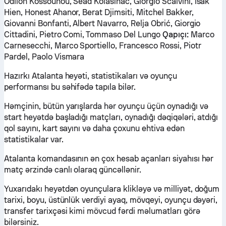
Odilon Kossounou, Sead Kolašinac, Giorgio Scalvini, Isak
Hien, Honest Ahanor, Berat Djimsiti, Mitchel Bakker,
Giovanni Bonfanti, Albert Navarro, Relja Obrić, Giorgio
Cittadini, Pietro Comi, Tommaso Del Lungo
Qapıçı:
Marco
Carnesecchi, Marco Sportiello, Francesco Rossi, Piotr
Pardel, Paolo Vismara
Hazırkı Atalanta heyəti, statistikaları və oyunçu
performansı bu səhifədə tapıla bilər.
Həmçinin, bütün yarışlarda hər oyunçu üçün oynadığı və
start heyətdə başladığı matçları, oynadığı dəqiqələri, atdığı
qol sayını, kart sayını və daha çoxunu ehtiva edən
statistikalar var.
Atalanta komandasının ən çox hesab açanları siyahısı hər
matç ərzində canlı olaraq güncəllənir.
Yuxarıdakı heyətdən oyunçulara klikləyə və milliyət, doğum
tarixi, boyu, üstünlük verdiyi ayaq, mövqeyi, oyunçu dəyəri,
transfer tarixçəsi kimi mövcud fərdi məlumatları görə
bilərsiniz.