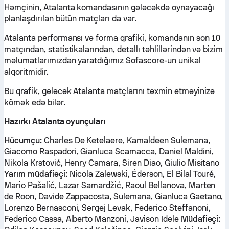
Həmçinin, Atalanta komandasının gələcəkdə oynayacağı
planlaşdırılan bütün matçları da var.
Atalanta performansı və forma qrafiki, komandanın son 10
matçından, statistikalarından, detallı təhlillərindən və bizim
məlumatlarımızdan yaratdığımız Sofascore-un unikal
alqoritmidir.
Bu qrafik, gələcək Atalanta matçlarını təxmin etməyinizə
kömək edə bilər.
Hazırkı Atalanta oyunçuları
Hücumçu:
Charles De Ketelaere, Kamaldeen Sulemana,
Giacomo Raspadori, Gianluca Scamacca, Daniel Maldini,
Nikola Krstović, Henry Camara, Siren Diao, Giulio Misitano
Yarım müdafiəçi:
Nicola Zalewski, Éderson, El Bilal Touré,
Mario Pašalić, Lazar Samardžić, Raoul Bellanova, Marten
de Roon, Davide Zappacosta, Sulemana, Gianluca Gaetano,
Lorenzo Bernasconi, Sergej Levak, Federico Steffanoni,
Federico Cassa, Alberto Manzoni, Javison Idele
Müdafiəçi: