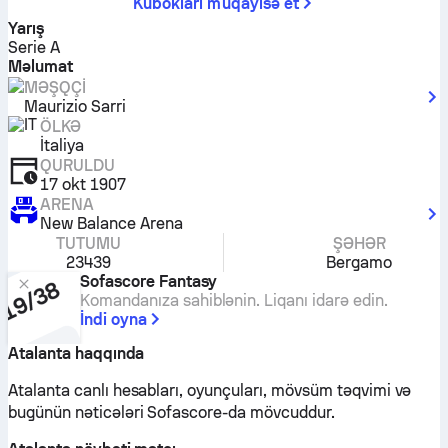
Kubokları müqayisə et
Yarış
Serie A
Məlumat
MƏŞQÇI
Maurizio Sarri
ÖLKƏ
İtaliya
QURULDU
17 okt 1907
ARENA
New Balance Arena
TUTUMU
ŞƏHƏR
23439
Bergamo
Sofascore Fantasy
Komandanıza sahiblənin. Liqanı idarə edin.
İndi oyna
Atalanta haqqında
Atalanta canlı hesabları, oyunçuları, mövsüm təqvimi və
bugünün nəticələri Sofascore-da mövcuddur.