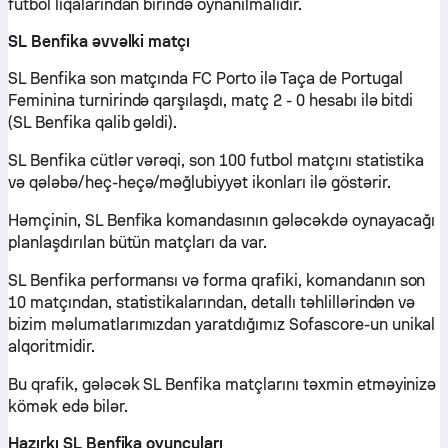
futbol liqalarından birində oynanılmalıdır.
SL Benfika əvvəlki matçı
SL Benfika son matçında FC Porto ilə Taça de Portugal
Feminina turnirində qarşılaşdı, matç 2 - 0 hesabı ilə bitdi
(SL Benfika qalib gəldi).
SL Benfika cütlər vərəqi, son 100 futbol matçını statistika
və qələbə/heç-heçə/məğlubiyyət ikonları ilə göstərir.
Həmçinin, SL Benfika komandasının gələcəkdə oynayacağı
planlaşdırılan bütün matçları da var.
SL Benfika performansı və forma qrafiki, komandanın son
10 matçından, statistikalarından, detallı təhlillərindən və
bizim məlumatlarımızdan yaratdığımız Sofascore-un unikal
alqoritmidir.
Bu qrafik, gələcək SL Benfika matçlarını təxmin etməyinizə
kömək edə bilər.
Hazırkı SL Benfika oyunçuları