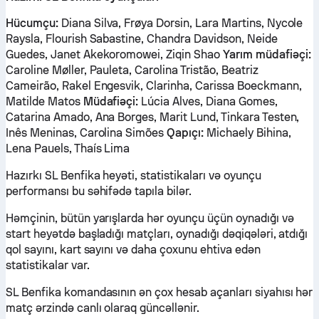
Hücumçu:
Diana Silva, Frøya Dorsin, Lara Martins, Nycole
Raysla, Flourish Sabastine, Chandra Davidson, Neide
Guedes, Janet Akekoromowei, Ziqin Shao
Yarım müdafiəçi:
Caroline Møller, Pauleta, Carolina Tristão, Beatriz
Cameirão, Rakel Engesvik, Clarinha, Carissa Boeckmann,
Matilde Matos
Müdafiəçi:
Lúcia Alves, Diana Gomes,
Catarina Amado, Ana Borges, Marit Lund, Tinkara Testen,
Inês Meninas, Carolina Simões
Qapıçı:
Michaely Bihina,
Lena Pauels, Thaís Lima
Hazırkı SL Benfika heyəti, statistikaları və oyunçu
performansı bu səhifədə tapıla bilər.
Həmçinin, bütün yarışlarda hər oyunçu üçün oynadığı və
start heyətdə başladığı matçları, oynadığı dəqiqələri, atdığı
qol sayını, kart sayını və daha çoxunu ehtiva edən
statistikalar var.
SL Benfika komandasının ən çox hesab açanları siyahısı hər
matç ərzində canlı olaraq güncəllənir.