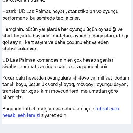
Caro, Adrián Suárez
Hazırkı UD Las Palmas heyəti, statistikaları və oyunçu
performansı bu səhifədə tapıla bilər.
Həmçinin, bütün yarışlarda hər oyunçu üçün oynadığı və
start heyətdə başladığı matçları, oynadığı dəqiqələri, atdığı
qol sayını, kart sayını və daha çoxunu ehtiva edən
statistikalar var.
UD Las Palmas komandasının ən çox hesab açanları
siyahısı hər matç ərzində canlı olaraq güncəllənir.
Yuxarıdakı heyətdən oyunçulara klikləyə və milliyət, doğum
tarixi, boyu, üstünlük verdiyi ayaq, mövqeyi, oyunçu dəyəri,
transfer tarixçəsi kimi mövcud fərdi məlumatları görə
bilərsiniz.
Bugünün futbol matçları və nəticələri üçün
futbol canlı
hesabı səhifəmizi
ziyarət edin.