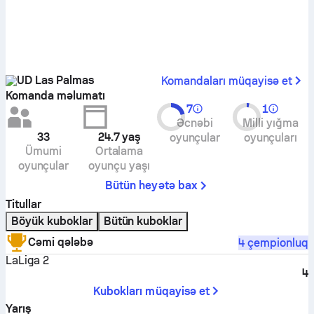
UD Las Palmas
Komandaları müqayisə et
Komanda məlumatı
7
1
Əcnəbi
Milli yığma
33
24.7
yaş
oyunçular
oyunçuları
Ümumi
Ortalama
oyunçular
oyunçu yaşı
Bütün heyətə bax
Titullar
Böyük kuboklar
Bütün kuboklar
Cəmi qələbə
4 çempionluq
LaLiga 2
4
Kubokları müqayisə et
Yarış