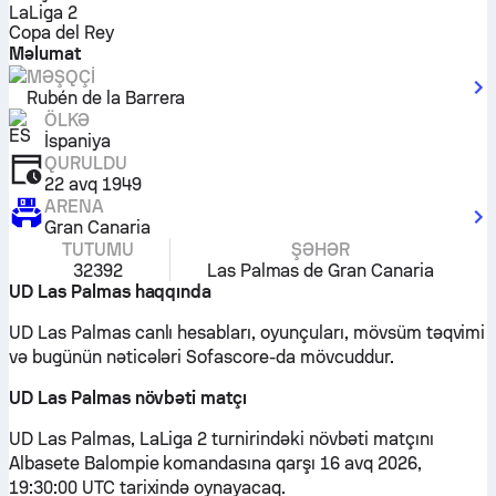
LaLiga 2
Copa del Rey
Məlumat
MƏŞQÇI
Rubén de la Barrera
ÖLKƏ
İspaniya
QURULDU
22 avq 1949
ARENA
Gran Canaria
TUTUMU
ŞƏHƏR
32392
Las Palmas de Gran Canaria
UD Las Palmas haqqında
UD Las Palmas canlı hesabları, oyunçuları, mövsüm təqvimi
və bugünün nəticələri Sofascore-da mövcuddur.
UD Las Palmas növbəti matçı
UD Las Palmas, LaLiga 2 turnirindəki növbəti matçını
Albasete Balompie komandasına qarşı 16 avq 2026,
19:30:00 UTC tarixində oynayacaq.