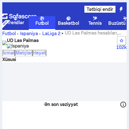
Tətbiqi endir
Trendlər
Futbol
Basketbol
Tennis
Buzüstü 
UD Las Palmas hesabları,
Futbol
İspaniya
LaLiga 2
cütlər, turnir cədvəlləri və oyunçu statistikaları
UD Las Palmas
İspaniya
102k
İcmal
Matçlar
Heyət
Xüsusi
Ən son vəziyyət