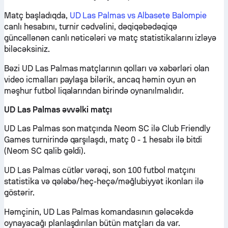
Matç başladıqda,
UD Las Palmas vs Albasete Balompie
canlı hesabını, turnir cədvəlini, dəqiqəbədəqiqə
güncəllənən canlı nəticələri və matç statistikalarını izləyə
biləcəksiniz.
Bəzi UD Las Palmas matçlarının qolları və xəbərləri olan
video icmalları paylaşa bilərik, ancaq həmin oyun ən
məşhur futbol liqalarından birində oynanılmalıdır.
UD Las Palmas əvvəlki matçı
UD Las Palmas son matçında Neom SC ilə Club Friendly
Games turnirində qarşılaşdı, matç 0 - 1 hesabı ilə bitdi
(Neom SC qalib gəldi).
UD Las Palmas cütlər vərəqi, son 100 futbol matçını
statistika və qələbə/heç-heçə/məğlubiyyət ikonları ilə
göstərir.
Həmçinin, UD Las Palmas komandasının gələcəkdə
oynayacağı planlaşdırılan bütün matçları da var.