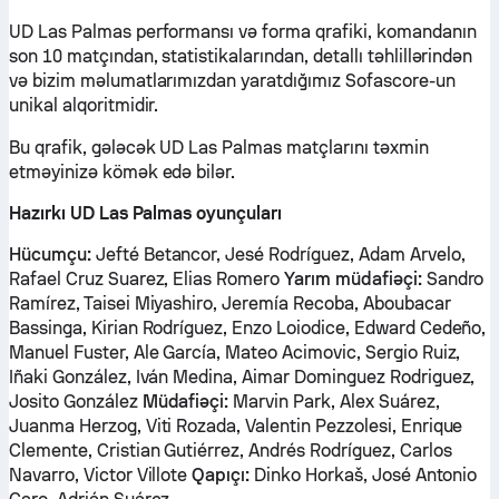
UD Las Palmas performansı və forma qrafiki, komandanın
son 10 matçından, statistikalarından, detallı təhlillərindən
və bizim məlumatlarımızdan yaratdığımız Sofascore-un
unikal alqoritmidir.
Bu qrafik, gələcək UD Las Palmas matçlarını təxmin
etməyinizə kömək edə bilər.
Hazırkı UD Las Palmas oyunçuları
Hücumçu:
Jefté Betancor, Jesé Rodríguez, Adam Arvelo,
Rafael Cruz Suarez, Elias Romero
Yarım müdafiəçi:
Sandro
Ramírez, Taisei Miyashiro, Jeremía Recoba, Aboubacar
Bassinga, Kirian Rodríguez, Enzo Loiodice, Edward Cedeño,
Manuel Fuster, Ale García, Mateo Acimovic, Sergio Ruiz,
Iñaki González, Iván Medina, Aimar Dominguez Rodriguez,
Josito González
Müdafiəçi:
Marvin Park, Alex Suárez,
Juanma Herzog, Viti Rozada, Valentin Pezzolesi, Enrique
Clemente, Cristian Gutiérrez, Andrés Rodríguez, Carlos
Navarro, Victor Villote
Qapıçı:
Dinko Horkaš, José Antonio