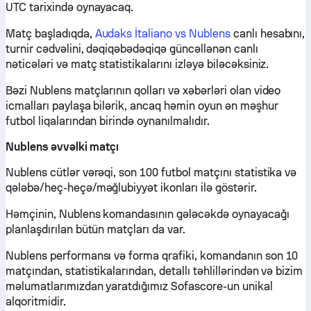
UTC tarixində oynayacaq.
Matç başladıqda,
Audaks İtaliano vs Nublens
canlı hesabını,
turnir cədvəlini, dəqiqəbədəqiqə güncəllənən canlı
nəticələri və matç statistikalarını izləyə biləcəksiniz.
Bəzi Nublens matçlarının qolları və xəbərləri olan video
icmalları paylaşa bilərik, ancaq həmin oyun ən məşhur
futbol liqalarından birində oynanılmalıdır.
Nublens əvvəlki matçı
Nublens cütlər vərəqi, son 100 futbol matçını statistika və
qələbə/heç-heçə/məğlubiyyət ikonları ilə göstərir.
Həmçinin, Nublens komandasının gələcəkdə oynayacağı
planlaşdırılan bütün matçları da var.
Nublens performansı və forma qrafiki, komandanın son 10
matçından, statistikalarından, detallı təhlillərindən və bizim
məlumatlarımızdan yaratdığımız Sofascore-un unikal
alqoritmidir.