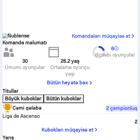
Ñublense
Komandaları müqayisə et
Komanda məlumatı
6
Əcnəbi oyunçular
30
26.2
yaş
Ümumi oyunçular
Ortalama oyunçu
yaşı
Bütün heyətə bax
Titullar
Böyük kuboklar
Bütün kuboklar
Cəmi qələbə
2 çempionluq
Liga de Ascenso
2
Kubokları müqayisə et
Yarış