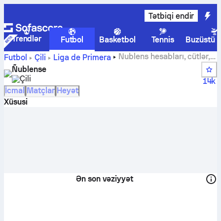
Tətbiqi endir
Trendlər
Futbol
Basketbol
Tennis
Buzüstü 
Nublens hesabları, cütlər,
Futbol
Çili
Liga de Primera
turnir cədvəlləri və oyunçu statistikaları
Ñublense
Çili
14k
İcmal
Matçlar
Heyət
Xüsusi
Ən son vəziyyət