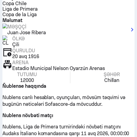
Copa Chile
Liga de Primera
Copa de la Liga
Məlumat
MƏŞQÇI
Juan Jose Ribera
ÖLKƏ
Çili
QURULDU
20 avq 1916
ARENA
Estadio Municipal Nelson Oyarzún Arenas
TUTUMU
ŞƏHƏR
12000
Chillan
Ñublense haqqında
Nublens canlı hesabları, oyunçuları, mövsüm təqvimi və
bugünün nəticələri Sofascore-da mövcuddur.
Nublens növbəti matçı
Nublens, Liga de Primera turnirindəki növbəti matçını
Audaks İtaliano komandasına qarşı 11 avq 2026, 00:00:00