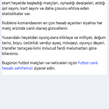
start heyətdə başladığı matçları, oynadığı dəqiqələri, atdığı
qol sayını, kart sayını və daha çoxunu ehtiva edən
statistikalar var.
Nublens komandasının ən çox hesab açanları siyahısı hər
matç ərzində canlı olaraq güncəllənir.
Yuxarıdakı heyətdən oyunçulara klikləyə və milliyət, doğum
tarixi, boyu, üstünlük verdiyi ayaq, mövqeyi, oyunçu dəyəri,
transfer tarixçəsi kimi mövcud fərdi məlumatları görə
bilərsiniz.
Bugünün futbol matçları və nəticələri üçün
futbol canlı
hesabı səhifəmizi
ziyarət edin.