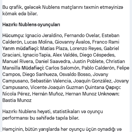
Bu qrafik, gələcək Nublens matçlarını təxmin etməyinizə
kömək edə bilər.
Hazırkı Nublens oyunçuları
Hücumçu:
Ignacio Jeraldino, Fernando Ovelar, Esteban
Calderón, Lucas Molina, Giovanny Ávalos, Franco Rami
Yarım müdafiəçi:
Matías Plaza, Lorenzo Reyes, Gabriel
Graciani, Ignacio Tapia, Alex Valdés, Diego Céspedes,
Manuel Rivera, Daniel Saavedra, Justin Poblete, Christian
Mansilla
Müdafiəçi:
Carlos Salomón, Pablo Calderón, Felipe
Campos, Diego Sanhueza, Osvaldo Bosso, Jovany
Campusano, Sebastián Valencia, Joaquín González, Jovany
Campusano, Vicente Joaquin Guzman Quintana
Qapıçı:
Nicola Pérez, Hernán Muñoz, Hernan Munoz
Unknown:
Bastia Munoz
Hazırkı Nublens heyəti, statistikaları və oyunçu
performansı bu səhifədə tapıla bilər.
Həmçinin, bütün yarışlarda hər oyunçu üçün oynadığı və