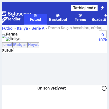
Tətbiqi endir
Trendlər
Futbol
Basketbol
Tennis
Buzüstü 
Parma Kalçio hesabları, cütlər,
Futbol
İtaliya
Serie A
turnir cədvəlləri və oyunçu statistikaları
Parma
İtaliya
107k
İcmal
Matçlar
Heyət
Xüsusi
Ən son vəziyyət