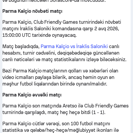
və bugünün nəticələri Sofascore-da mövcuddur.
Parma Kalçio növbəti matçı
Parma Kalçio, Club Friendly Games turnirindəki növbəti
matçını İraklis Saloniki komandasına qarşı 2 avq 2026,
15:00:00 UTC tarixində oynayacaq.
Matç başladıqda,
Parma Kalçio vs İraklis Saloniki
canlı
hesabını, turnir cədvəlini, dəqiqəbədəqiqə güncəllənən
canlı nəticələri və matç statistikalarını izləyə biləcəksiniz.
Bəzi Parma Kalçio matçlarının qolları və xəbərləri olan
video icmalları paylaşa bilərik, ancaq həmin oyun ən
məşhur futbol liqalarından birində oynanılmalıdır.
Parma Kalçio əvvəlki matçı
Parma Kalçio son matçında Aretso ilə Club Friendly Games
turnirində qarşılaşdı, matç heç heçə bitdi (1 - 1).
Parma Kalçio cütlər vərəqi, son 100 futbol matçını
statistika və qələbə/heç-heçə/məğlubiyyət ikonları ilə