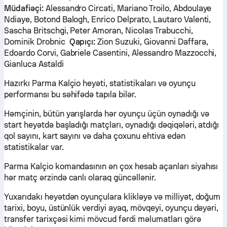
Müdafiəçi:
Alessandro Circati, Mariano Troilo, Abdoulaye
Ndiaye, Botond Balogh, Enrico Delprato, Lautaro Valenti,
Sascha Britschgi, Peter Amoran, Nicolas Trabucchi,
Dominik Drobnic
Qapıçı:
Zion Suzuki, Giovanni Daffara,
Edoardo Corvi, Gabriele Casentini, Alessandro Mazzocchi,
Gianluca Astaldi
Hazırkı Parma Kalçio heyəti, statistikaları və oyunçu
performansı bu səhifədə tapıla bilər.
Həmçinin, bütün yarışlarda hər oyunçu üçün oynadığı və
start heyətdə başladığı matçları, oynadığı dəqiqələri, atdığı
qol sayını, kart sayını və daha çoxunu ehtiva edən
statistikalar var.
Parma Kalçio komandasının ən çox hesab açanları siyahısı
hər matç ərzində canlı olaraq güncəllənir.
Yuxarıdakı heyətdən oyunçulara klikləyə və milliyət, doğum
tarixi, boyu, üstünlük verdiyi ayaq, mövqeyi, oyunçu dəyəri,
transfer tarixçəsi kimi mövcud fərdi məlumatları görə