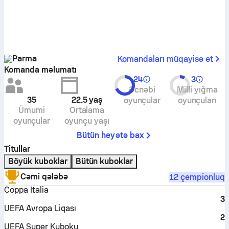
Parma
Komandaları müqayisə et
Komanda məlumatı
24
3
Əcnəbi
Milli yığma
35
22.5
yaş
oyunçular
oyunçuları
Ümumi
Ortalama
oyunçular
oyunçu yaşı
Bütün heyətə bax
Titullar
Böyük kuboklar
Bütün kuboklar
Cəmi qələbə
12 çempionluq
Coppa Italia
3
UEFA Avropa Liqası
2
UEFA Super Kuboku