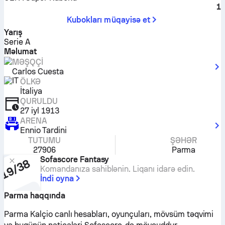
1
Kubokları müqayisə et
Yarış
Serie A
Məlumat
MƏŞQÇI
Carlos Cuesta
ÖLKƏ
İtaliya
QURULDU
27 iyl 1913
ARENA
Ennio Tardini
TUTUMU
ŞƏHƏR
27906
Parma
Sofascore Fantasy
Komandanıza sahiblənin. Liqanı idarə edin.
İndi oyna
Parma haqqında
Parma Kalçio canlı hesabları, oyunçuları, mövsüm təqvimi