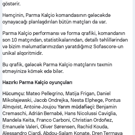
göstərir.
Həmçinin, Parma Kalçio komandasının gələcəkdə
oynayacağı planlaşdırılan bütün matçları da var.
Parma Kalçio performansı və forma qrafiki, komandanın
son 10 matçından, statistikalarından, detallı təhlillərindən
və bizim məlumatlarımızdan yaratdığımız Sofascore-un
unikal alqoritmidir.
Bu qrafik, gələcək Parma Kalçio matçlarını təxmin
etməyinizə kömək edə bilər.
Hazırkı Parma Kalçio oyunçuları
Hücumçu:
Mateo Pellegrino, Matija Frigan, Daniel
Mikołajewski, Jacob Ondrejka, Nesta Elphege, Pontus
Almqvist, Antoine Joujou
Yarım müdafiəçi:
Benjamin
Cremaschi, Adrián Bernabé, Hans Nicolussi Caviglia,
Mandela Keita, Franco Carboni, Christian Ordoñez,
Emanuele Valeri, Oliver Sørensen, Rachid Kouda,
Alessandro Ciardi, Abdou-Salam Konate, Dren Terrnava