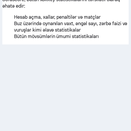
əhatə edir:
Hesab açma, xallar, penaltilər və matçlar
Buz üzərində oynanılan vaxt, əngəl sayı, zərbə faizi və
vuruşlar kimi əlavə statistikalar
Bütün mövsümlərin ümumi statistikaları