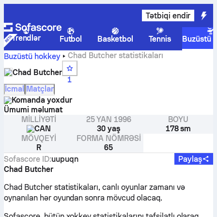
Tətbiqi endir
Trendlər
Futbol
Basketbol
Tennis
Buzüstü 
Chad Butcher statistikaları
Buzüstü hokkey
Chad Butcher
1
İcmal
Matçlar
Komanda yoxdur
Ümumi məlumat
MILLIYƏTI
25 YAN 1996
BOYU
CAN
30 yaş
178 sm
MÖVQEYI
FORMA NÖMRƏSI
R
65
Sofascore ID
:
uupuqn
Paylaş
Chad Butcher
Chad Butcher statistikaları, canlı oyunlar zamanı və
oynanılan hər oyundan sonra mövcud olacaq.
Sofascore, bütün xokkey statistikalarını təfsilatlı olaraq