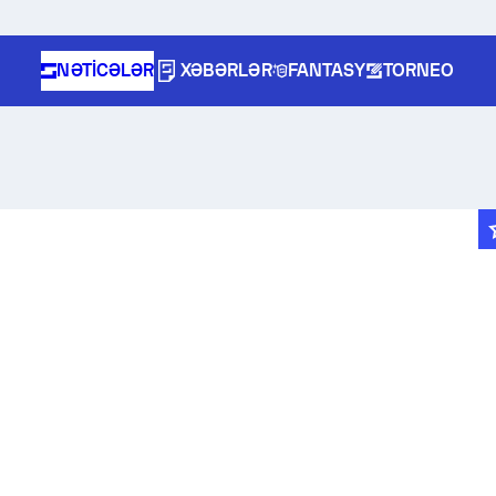
NƏTICƏLƏR
XƏBƏRLƏR
FANTASY
TORNEO