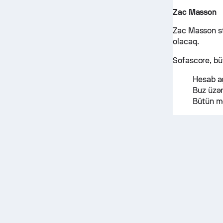
Zac Masson
Zac Masson st
olacaq.
Sofascore, büt
Hesab aç
Buz üzər
Bütün mö