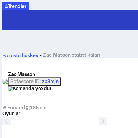
Trendlər
Zac Masson statistikaları
Buzüstü hokkey
Zac Masson
Sofascore ID
:
zb3mjn
Komanda yoxdur
Forvard
185 sm
Oyunlar