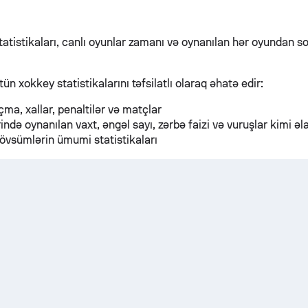
atistikaları, canlı oyunlar zamanı və oynanılan hər oyundan 
ün xokkey statistikalarını təfsilatlı olaraq əhatə edir:
ma, xallar, penaltilər və matçlar
ində oynanılan vaxt, əngəl sayı, zərbə faizi və vuruşlar kimi əla
vsümlərin ümumi statistikaları