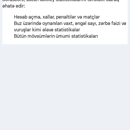
əhatə edir:
Hesab açma, xallar, penaltilər və matçlar
Buz üzərində oynanılan vaxt, əngəl sayı, zərbə faizi və
vuruşlar kimi əlavə statistikalar
Bütün mövsümlərin ümumi statistikaları