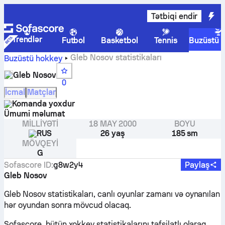
Tətbiqi endir
Trendlər
Futbol
Basketbol
Tennis
Buzüstü 
Gleb Nosov statistikaları
Buzüstü hokkey
Gleb Nosov
0
İcmal
Matçlar
Komanda yoxdur
Ümumi məlumat
MILLIYƏTI
18 MAY 2000
BOYU
RUS
26 yaş
185 sm
MÖVQEYI
G
Sofascore ID
:
g8w2y4
Paylaş
Gleb Nosov
Gleb Nosov statistikaları, canlı oyunlar zamanı və oynanılan
hər oyundan sonra mövcud olacaq.
Sofascore, bütün xokkey statistikalarını təfsilatlı olaraq