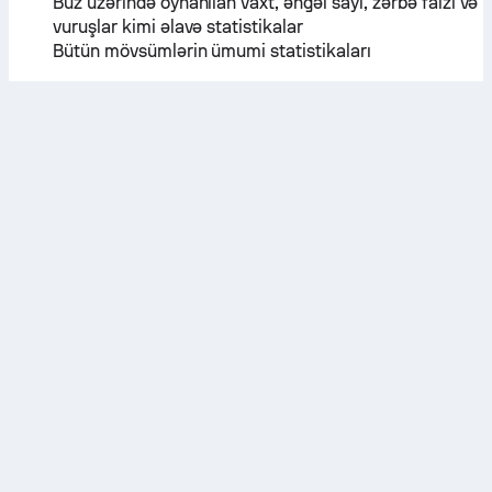
Buz üzərində oynanılan vaxt, əngəl sayı, zərbə faizi və
vuruşlar kimi əlavə statistikalar
Bütün mövsümlərin ümumi statistikaları