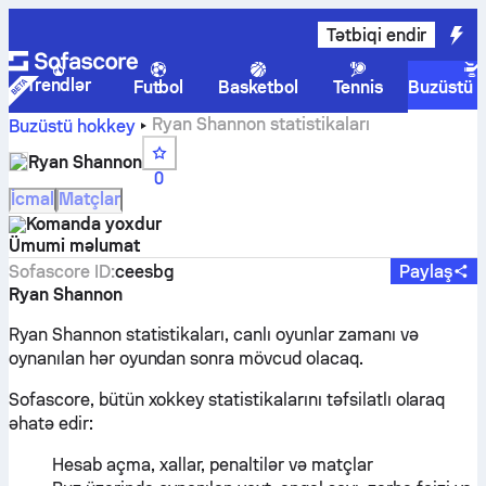
Tətbiqi endir
Trendlər
Futbol
Basketbol
Tennis
Buzüstü 
Ryan Shannon statistikaları
Buzüstü hokkey
Ryan Shannon
0
İcmal
Matçlar
Komanda yoxdur
Ümumi məlumat
Sofascore ID
:
ceesbg
Paylaş
Ryan Shannon
Ryan Shannon statistikaları, canlı oyunlar zamanı və
oynanılan hər oyundan sonra mövcud olacaq.
Sofascore, bütün xokkey statistikalarını təfsilatlı olaraq
əhatə edir:
Hesab açma, xallar, penaltilər və matçlar