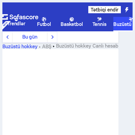
Tətbiqi endir
Trendlər
Futbol
Basketbol
Tennis
Buzüstü 
Bu gün
Buzüstü hokkey
Canlı hesab
Buzüstü hokkey
ABŞ